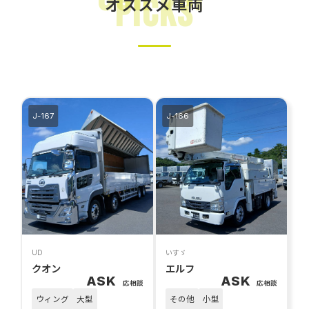
Picks
オススメ車両
条件をリセットする
指定した条件で検索
J-167
J-166
UD
いすゞ
クオン
エルフ
ASK
ASK
応相談
応相談
ウィング
大型
その他
小型