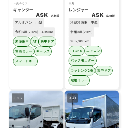
三菱ふそう
日野
キャンター
レンジャー
ASK
ASK
応相談
応相談
アルミバン
小型
冷蔵冷凍車
中型
令和8年(2026)
499km
令和3年(2021)
268,000km
未使用車
AT
集中ドア
ETC2.0
エアコン
電格ミラー
キーレス
バックモニター
スマートキー
ラッシング2段
集中ドア
電格ミラー
J-162
J-41