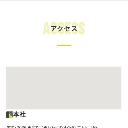
Access
アクセス
本社
〒111-0036 東京都台東区松が谷4-1-10 エムビル5F