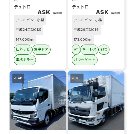
デュトロ
デュトロ
ASK
ASK
応相談
応相談
アルミバン
小型
アルミバン
小型
平成24年(2012)
平成26年(2014)
147,000km
173,000km
社外ナビ
集中ドア
AT
キーレス
ETC
電格ミラー
パワーゲート
J-48
J-163