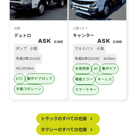
日野
三菱ふそう
デュトロ
キャンター
ASK
ASK
応相談
応相談
ダンプ
小型
アルミバン
小型
令和2年(2020)
令和8年(2026)
300km
40,000km
未使用車
AT
集中ドア
ETC
集中ドアロック
電格ミラー
キーレス
手動コボレーン
スマートキー
トラックのすべての在庫
タクシーのすべての在庫