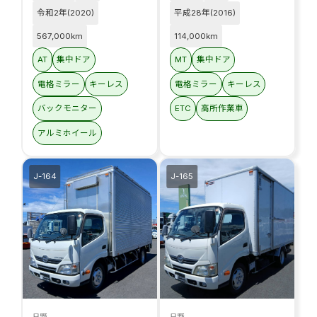
令和2年(2020)
平成28年(2016)
567,000km
114,000km
AT
集中ドア
MT
集中ドア
電格ミラー
キーレス
電格ミラー
キーレス
バックモニター
ETC
高所作業車
アルミホイール
J-164
J-165
日野
日野