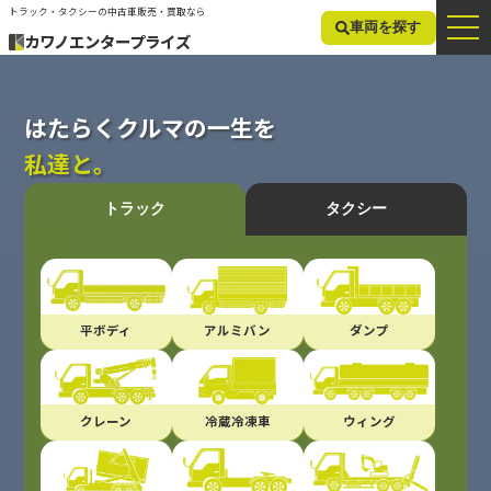
トラック・タクシーの中古車販売・買取なら
車両を探す
カワノエンタープライズ
はたらくクルマの一生を
私達と。
トラック
タクシー
平ボディ
アルミバン
ダンプ
クレーン
冷蔵冷凍車
ウィング