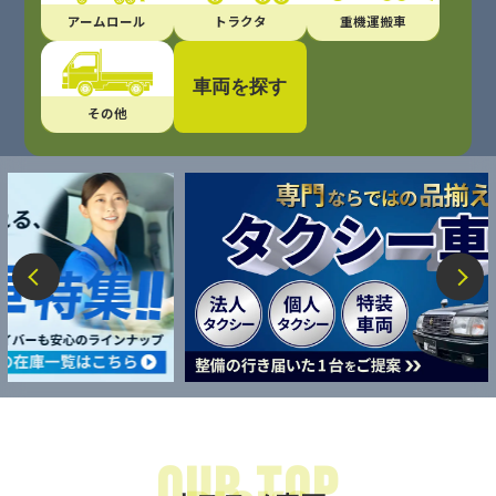
アームロール
トラクタ
重機運搬車
車両を探す
その他
理想の車両がすぐに見つかる！
形状
大きさ
大型
増トン
中型
小型
メーカー
走行距離
シフト
車種名
フリーワード
Our Top